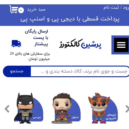
ود
/
ثبت نام
سبد خرید
۰
حساب کاربری من
​​پرداخت قسطی با دیجی پی ​​​​​​​و اسنپ پی
تغییر گذر واژه
ارسال رایگان
سفارشات
با پست
پرشین
کالکتورز
پیشتاز
خروج از حساب کاربری
​برای سفارش های بالای 20
میلیون تومان
جستجو