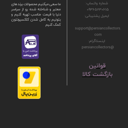
شماره واتساپ:
ما سعی میکنیم محصولات برند های
09365230615
معتبر و شناخته شده رو از سراسر
دنیا با قیمت مناسب تهیه کنیم و
ایمیل پشتیبانی:
بتونیم به کامل شدن کلکسیونتون
کمک کنیم
support@persiancollectors.
com
اینستاگرام:
@persiancollectors
ق
​​​​​​​وانین
بازگشت کالا