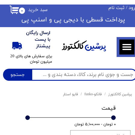
ود
/
ثبت نام
سبد خرید
۰
حساب کاربری من
​​پرداخت قسطی با دیجی پی ​​​​​​​و اسنپ پی
تغییر گذر واژه
ارسال رایگان
سفارشات
با پست
پرشین
کالکتورز
پیشتاز
خروج از حساب کاربری
​برای سفارش های بالای 20
میلیون تومان
جستجو
پرشین کالکتورز
فانکو-funko
فایو استار
قیمت
۰ تومان - ۵,۱۰۰,۰۰۰ تومان