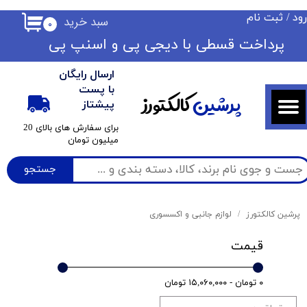
ود
/
ثبت نام
سبد خرید
۰
حساب کاربری من
​​پرداخت قسطی با دیجی پی ​​​​​​​و اسنپ پی
تغییر گذر واژه
ارسال رایگان
سفارشات
با پست
پرشین
کالکتورز
پیشتاز
خروج از حساب کاربری
​برای سفارش های بالای 20
میلیون تومان
جستجو
پرشین کالکتورز
لوازم جانبی و اکسسوری
قیمت
۰ تومان - ۱۵,۰۶۰,۰۰۰ تومان