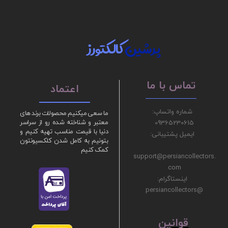
پرشین
کالکتورز
تماس با ما
اعتماد
شماره واتساپ:
ما سعی میکنیم محصولات برند های
09365230615
معتبر و شناخته شده رو از سراسر
دنیا با قیمت مناسب تهیه کنیم و
ایمیل پشتیبانی:
بتونیم به کامل شدن کلکسیونتون
کمک کنیم
support@persiancollectors.
com
اینستاگرام:
@persiancollectors
ق
​​​​​​​وانین