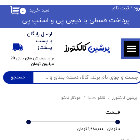
ود
/
ثبت نام
سبد خرید
۰
حساب کاربری من
​​پرداخت قسطی با دیجی پی ​​​​​​​و اسنپ پی
تغییر گذر واژه
ارسال رایگان
سفارشات
با پست
پرشین
کالکتورز
پیشتاز
خروج از حساب کاربری
​برای سفارش های بالای 20
میلیون تومان
جستجو
پرشین کالکتورز
فانکو-funko
خودکار فانکو
قیمت
۰ تومان - ۱,۶۸۰,۰۰۰ تومان