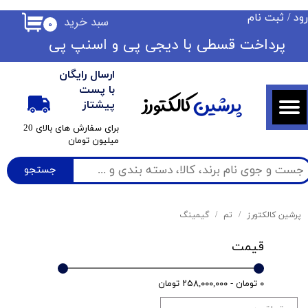
ود
/
ثبت نام
سبد خرید
۰
حساب کاربری من
​​پرداخت قسطی با دیجی پی ​​​​​​​و اسنپ پی
تغییر گذر واژه
ارسال رایگان
سفارشات
با پست
پرشین
کالکتورز
پیشتاز
خروج از حساب کاربری
​برای سفارش های بالای 20
میلیون تومان
جستجو
پرشین کالکتورز
تم
گیمینگ
قیمت
۰ تومان - ۲۵۸,۰۰۰,۰۰۰ تومان