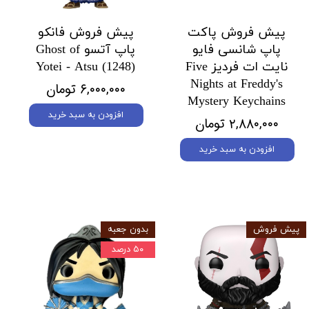
پیش فروش پاکت
پیش فروش فانکو
پاپ شانسی فایو
پاپ آتسو Ghost of
نایت ات فردیز Five
Yotei - Atsu (1248)
Nights at Freddy's
۶,۰۰۰,۰۰۰ تومان
Mystery Keychains
افزودن به سبد خرید
۲,۸۸۰,۰۰۰ تومان
افزودن به سبد خرید
پیش فروش
بدون جعبه
۵۰ درصد