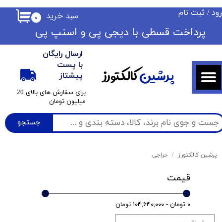
ود
/
ثبت نام
سبد خرید
۰
حساب کاربری من
​​پرداخت قسطی با دیجی پی ​​​​​​​و اسنپ پی
تغییر گذر واژه
ارسال رایگان
سفارشات
با پست
پرشین
کالکتورز
پیشتاز
خروج از حساب کاربری
​برای سفارش های بالای 20
میلیون تومان
جستجو
پرشین کالکتورز
حراجی
قیمت
۰ تومان - ۱۰۴,۶۴۰,۰۰۰ تومان