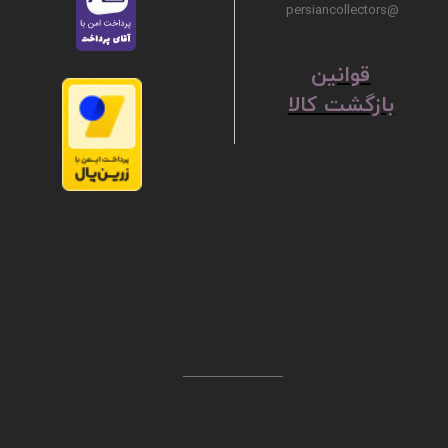
@persiancollectors
ق
​​​​​​​وانین
بازگشت کالا