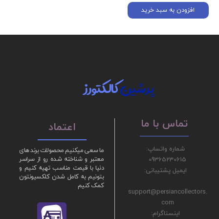
افزودن به سبد خرید
پرشین
کالکتورز
تماس با ما
اعتماد
شماره واتساپ:
ما سعی میکنیم محصولات برند های
09365230615
معتبر و شناخته شده رو از سراسر
دنیا با قیمت مناسب تهیه کنیم و
ایمیل پشتیبانی:
بتونیم به کامل شدن کلکسیونتون
کمک کنیم
support@persiancollectors.
com
اینستاگرام: