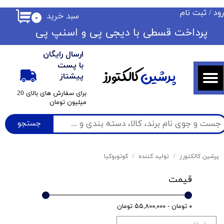
ود
/
ثبت نام
سبد خرید
۰
حساب کاربری من
​​پرداخت قسطی با دیجی پی ​​​​​​​و اسنپ پی
تغییر گذر واژه
ارسال رایگان
سفارشات
با پست
پرشین
کالکتورز
پیشتاز
خروج از حساب کاربری
​برای سفارش های بالای 20
میلیون تومان
جستجو
پرشین کالکتورز
تولید کننده
کوتوبوکیا
قیمت
۰ تومان - ۵۵,۸۰۰,۰۰۰ تومان