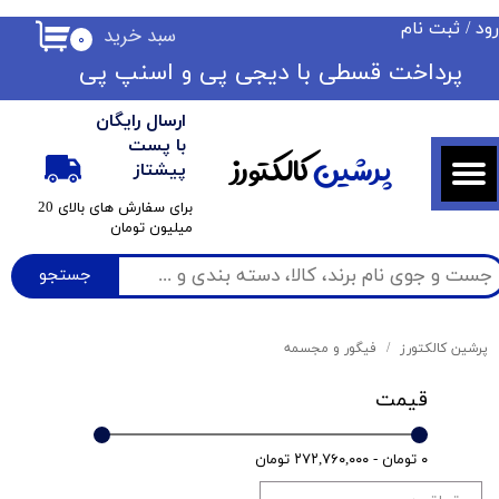
ود
/
ثبت نام
سبد خرید
۰
حساب کاربری من
​​پرداخت قسطی با دیجی پی ​​​​​​​و اسنپ پی
تغییر گذر واژه
ارسال رایگان
سفارشات
با پست
پرشین
کالکتورز
پیشتاز
خروج از حساب کاربری
​برای سفارش های بالای 20
میلیون تومان
جستجو
پرشین کالکتورز
فیگور و مجسمه
قیمت
۰ تومان - ۲۷۲,۷۶۰,۰۰۰ تومان