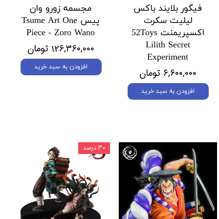
فیگور بلایند باکس
مجسمه زورو وان
لیلیت سکرت
پیس Tsume Art One
اکسپریمنت 52Toys
Piece - Zoro Wano
Lilith Secret
۱۲۶,۳۶۰,۰۰۰ تومان
Experiment
افزودن به سبد خرید
۶,۶۰۰,۰۰۰ تومان
افزودن به سبد خرید
۳۰ درصد