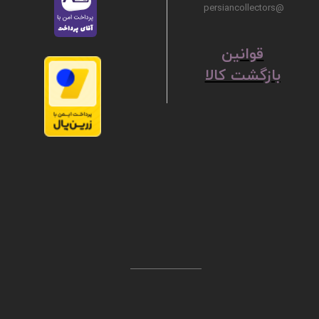
@persiancollectors
ق
​​​​​​​وانین
بازگشت کالا