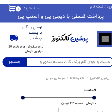
ود
/
ثبت نام
سبد خرید
۰
حساب کاربری من
​​پرداخت قسطی با دیجی پی ​​​​​​​و اسنپ پی
تغییر گذر واژه
ارسال رایگان
سفارشات
با پست
پرشین
کالکتورز
پیشتاز
خروج از حساب کاربری
​برای سفارش های بالای 20
میلیون تومان
جستجو
پرشین کالکتورز
فانکو-funko
میستری مینی
قیمت
۰ تومان - ۲,۴۰۰,۰۰۰ تومان