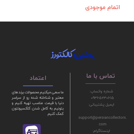
اتمام موجودی
پرشین
کالکتورز
تماس با ما
اعتماد
شماره واتساپ:
ما سعی میکنیم محصولات برند های
09365230615
معتبر و شناخته شده رو از سراسر
دنیا با قیمت مناسب تهیه کنیم و
ایمیل پشتیبانی:
بتونیم به کامل شدن کلکسیونتون
کمک کنیم
support@persiancollectors.
com
اینستاگرام: