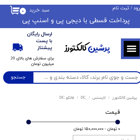
ود
/
ثبت نام
سبد خرید
۰
حساب کاربری من
​​پرداخت قسطی با دیجی پی ​​​​​​​و اسنپ پی
تغییر گذر واژه
ارسال رایگان
سفارشات
با پست
پرشین
کالکتورز
پیشتاز
خروج از حساب کاربری
​برای سفارش های بالای 20
میلیون تومان
جستجو
پرشین کالکتورز
لایسنس
فانکو DC
قیمت
۰ تومان - ۱۵۰,۰۰۰,۰۰۰ تومان