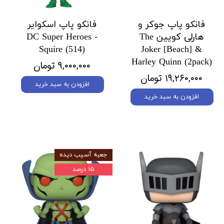
فانکو پاپ جوکر و
فانکو پاپ اسکوایر
هارلی کویین The
DC Super Heroes -
Squire (514)
Joker [Beach] &
Harley Quinn (2pack)
۹,۰۰۰,۰۰۰ تومان
۱۹,۲۶۰,۰۰۰ تومان
افزودن به سبد خرید
افزودن به سبد خرید
جعبه آسیب دیده
۱۵ درصد