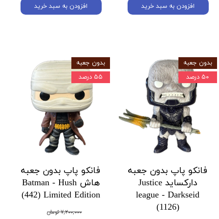
افزودن به سبد خرید
افزودن به سبد خرید
بدون جعبه
بدون جعبه
۵۰ درصد
۵۵ درصد
فانکو پاپ بدون جعبه
فانکو پاپ بدون جعبه
دارکساید Justice
هاش Batman - Hush
(442) Limited Edition
league - Darkseid
(1126)
۷,۲۰۰,۰۰۰ تومان