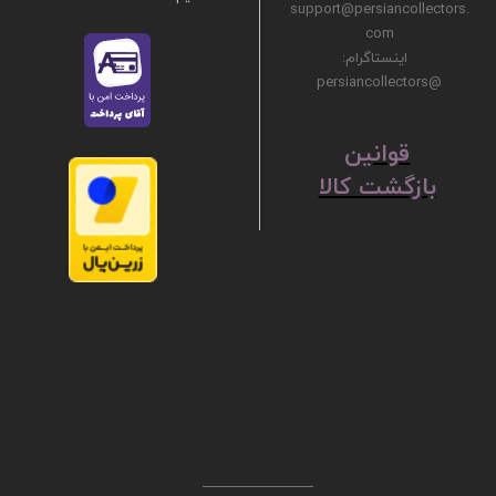
support@persiancollectors.
com
اینستاگرام:
@persiancollectors
ق
​​​​​​​وانین
بازگشت کالا