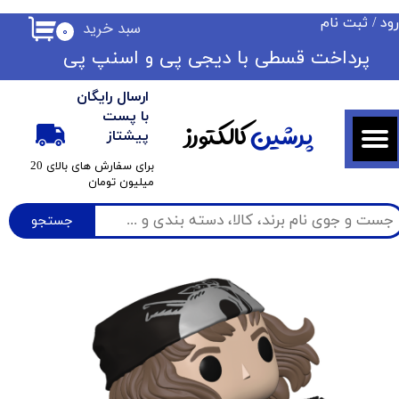
ود
/
ثبت نام
سبد خرید
۰
حساب کاربری من
​​پرداخت قسطی با دیجی پی ​​​​​​​و اسنپ پی
تغییر گذر واژه
ارسال رایگان
سفارشات
با پست
پرشین
کالکتورز
پیشتاز
خروج از حساب کاربری
​برای سفارش های بالای 20
میلیون تومان
جستجو