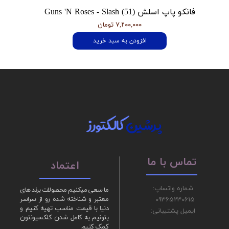
فانکو پاپ اسلش Guns 'N Roses - Slash (51)
۷,۲۰۰,۰۰۰ تومان
افزودن به سبد خرید
پرشین
کالکتورز
تماس با ما
اعتماد
شماره واتساپ:
ما سعی میکنیم محصولات برند های
09365230615
معتبر و شناخته شده رو از سراسر
دنیا با قیمت مناسب تهیه کنیم و
ایمیل پشتیبانی:
بتونیم به کامل شدن کلکسیونتون
کمک کنیم