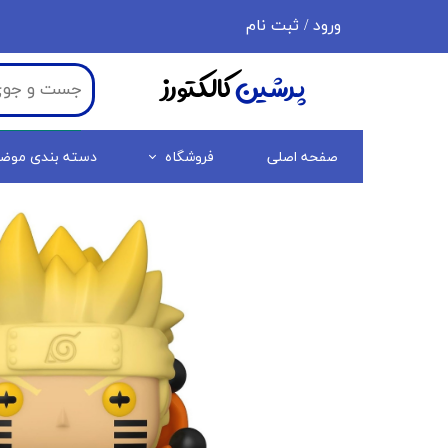
ورود
/
ثبت نام
حساب کاربری من
پرشین
کالکتورز
تغییر گذر واژه
سفارشات
صفحه اصلی
فروشگاه
دسته بندی موض
خروج از حساب کاربری