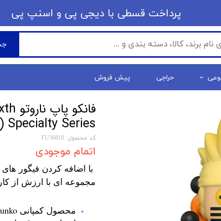
​​پرداخت قسطی با دیجی پی ​​​​​​​و اسنپ پی
جس
وعی
حراجی
پیش فروش
فانکو
 Specialty Series
کد محصول: FU36816
اتمام موجودی
با اضافه کردن فیگور های 
مجموعه ای با ارزش از کار
محصول کمپانی Funko