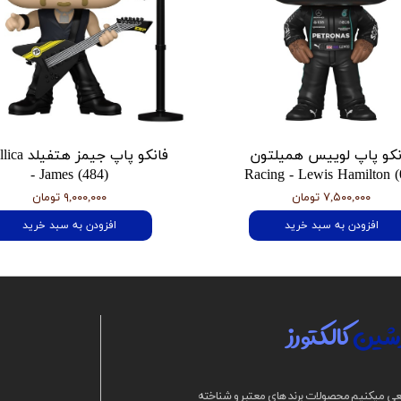
نکو پاپ لوییس همیلتون
فانکو پاپ جیمز
- James (484)
Racing - Lewis Hamilton (
۷,۵۰۰,۰۰۰ تومان
۹,۰۰۰,۰۰۰ تومان
افزودن به سبد خرید
افزودن به سبد خرید
شین
کالکتورز
ی میکنیم محصولات برند های معتبر و شناخته