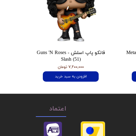
 هتفیلد Metallica
فانکو پاپ اسلش Guns 'N Roses -
Slash (51)
۷,۲۰۰,۰۰۰ تومان
افزودن به سبد خرید
اعتماد