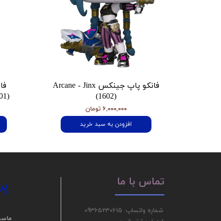
فانکو پاپ جینکس Arcane - Jinx
فا
01)
(1602)
۶,۰۰۰,۰۰۰ تومان
افزودن به سبد خرید
پر
تماس با ما
شماره واتساپ: 09365230615
ما سع