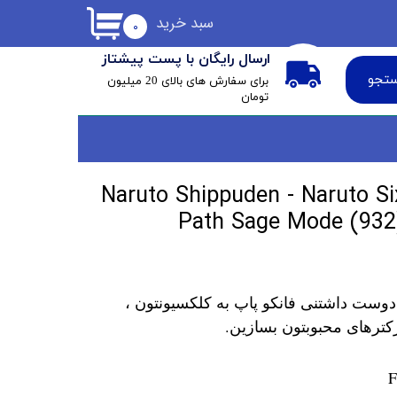
سبد خرید
۰
ارسال رایگان با پست پیشتاز
تجو
​برای سفارش های بالای 20 میلیون
تومان
 پاپ ناروتو Naruto Shippuden - Naruto Sixth
Path Sage Mode (932)
دوست داشتنی فانکو پاپ به کلکسیونتون ،
کترهای محبوبتون بسازین.