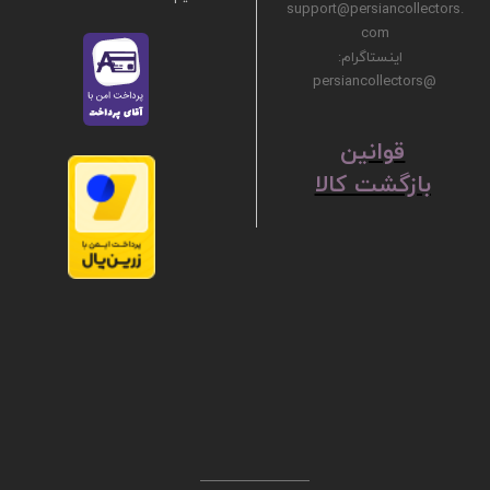
support@persiancollectors.
com
اینستاگرام:
@persiancollectors
ق
​​​​​​​وانین
بازگشت کالا