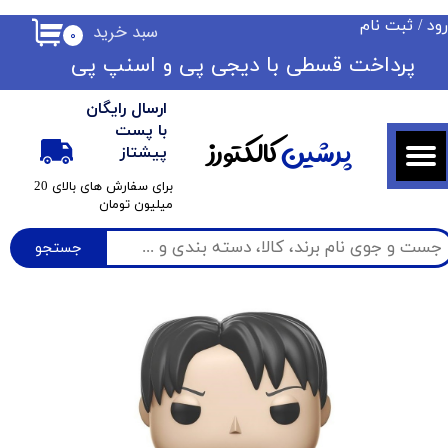
ود
/
ثبت نام
سبد خرید
۰
حساب کاربری من
​​پرداخت قسطی با دیجی پی ​​​​​​​و اسنپ پی
تغییر گذر واژه
ارسال رایگان
سفارشات
با پست
پرشین
کالکتورز
پیشتاز
خروج از حساب کاربری
​برای سفارش های بالای 20
میلیون تومان
جستجو