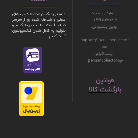
شماره واتساپ:
ما سعی میکنیم محصولات برند های
09365230615
معتبر و شناخته شده رو از سراسر
دنیا با قیمت مناسب تهیه کنیم و
ایمیل پشتیبانی:
بتونیم به کامل شدن کلکسیونتون
کمک کنیم
support@persiancollectors.
com
اینستاگرام:
@persiancollectors
ق
​​​​​​​وانین
بازگشت کالا