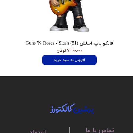
فانکو پاپ اسلش Guns 'N Roses - Slash (51)
۷,۲۰۰,۰۰۰ تومان
افزودن به سبد خرید
پرشین
کالکتورز
تماس با ما
اعتماد