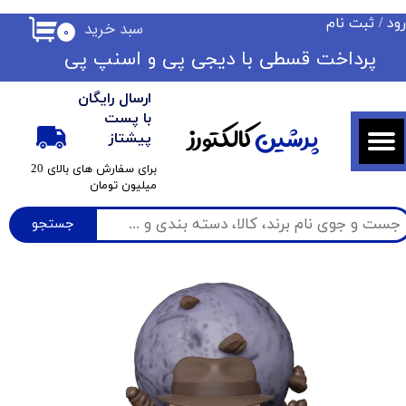
ود
/
ثبت نام
سبد خرید
۰
حساب کاربری من
​​پرداخت قسطی با دیجی پی ​​​​​​​و اسنپ پی
تغییر گذر واژه
ارسال رایگان
سفارشات
با پست
پرشین
کالکتورز
پیشتاز
خروج از حساب کاربری
​برای سفارش های بالای 20
میلیون تومان
جستجو