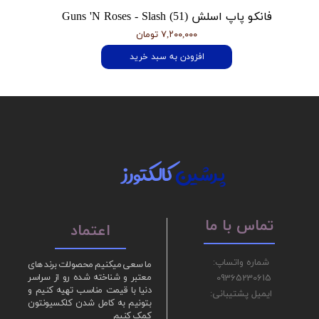
فانکو پاپ اسلش Guns 'N Roses - Slash (51)
۷,۲۰۰,۰۰۰ تومان
افزودن به سبد خرید
پرشین
کالکتورز
تماس با ما
اعتماد
شماره واتساپ:
ما سعی میکنیم محصولات برند های
09365230615
معتبر و شناخته شده رو از سراسر
دنیا با قیمت مناسب تهیه کنیم و
ایمیل پشتیبانی:
بتونیم به کامل شدن کلکسیونتون
کمک کنیم