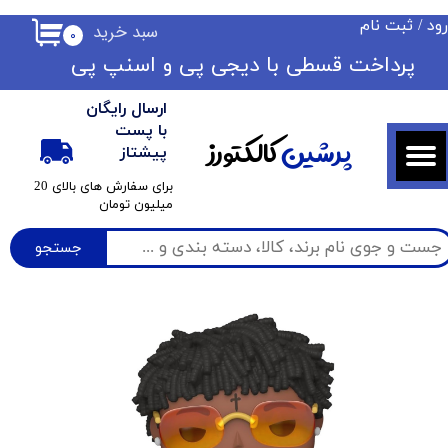
ود
/
ثبت نام
سبد خرید
۰
حساب کاربری من
​​پرداخت قسطی با دیجی پی ​​​​​​​و اسنپ پی
تغییر گذر واژه
ارسال رایگان
سفارشات
با پست
پرشین
کالکتورز
پیشتاز
خروج از حساب کاربری
​برای سفارش های بالای 20
میلیون تومان
جستجو