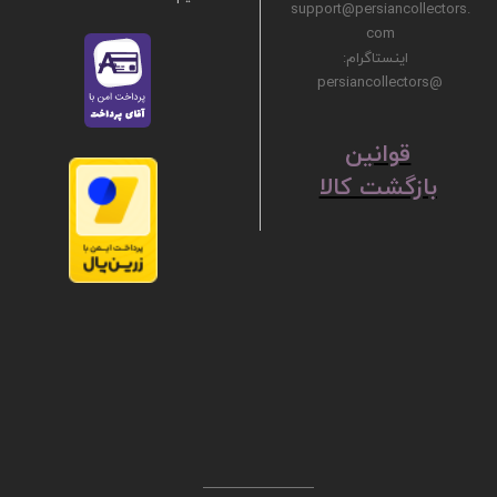
support@persiancollectors.
com
اینستاگرام:
@persiancollectors
ق
​​​​​​​وانین
بازگشت کالا