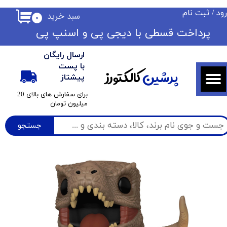
ود
/
ثبت نام
سبد خرید
۰
حساب کاربری من
​​پرداخت قسطی با دیجی پی ​​​​​​​و اسنپ پی
تغییر گذر واژه
ارسال رایگان
سفارشات
با پست
پرشین
کالکتورز
پیشتاز
خروج از حساب کاربری
​برای سفارش های بالای 20
میلیون تومان
جستجو