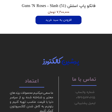
فانکو پاپ اسلش Guns 'N Roses - Slash (51)
۷,۲۰۰,۰۰۰ تومان
افزودن به سبد خرید
پرشین
کالکتورز
تماس با ما
اعتماد
شماره واتساپ:
ما سعی میکنیم محصولات برند های
09365230615
معتبر و شناخته شده رو از سراسر
دنیا با قیمت مناسب تهیه کنیم و
ایمیل پشتیبانی:
بتونیم به کامل شدن کلکسیونتون
کمک کنیم