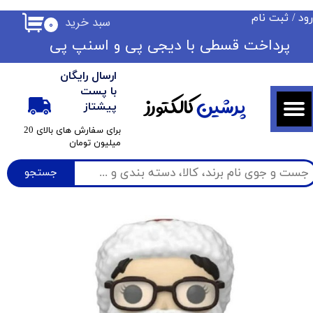
ود
/
ثبت نام
سبد خرید
۰
حساب کاربری من
​​پرداخت قسطی با دیجی پی ​​​​​​​و اسنپ پی
تغییر گذر واژه
ارسال رایگان
سفارشات
با پست
پرشین
کالکتورز
پیشتاز
خروج از حساب کاربری
​برای سفارش های بالای 20
میلیون تومان
جستجو