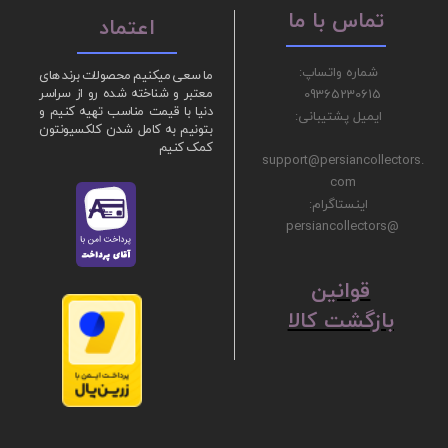
تماس با ما
اعتماد
شماره واتساپ:
ما سعی میکنیم محصولات برند های
09365230615
معتبر و شناخته شده رو از سراسر
دنیا با قیمت مناسب تهیه کنیم و
ایمیل پشتیبانی:
بتونیم به کامل شدن کلکسیونتون
کمک کنیم
support@persiancollectors.
com
اینستاگرام:
@persiancollectors
ق
​​​​​​​وانین
بازگشت کالا