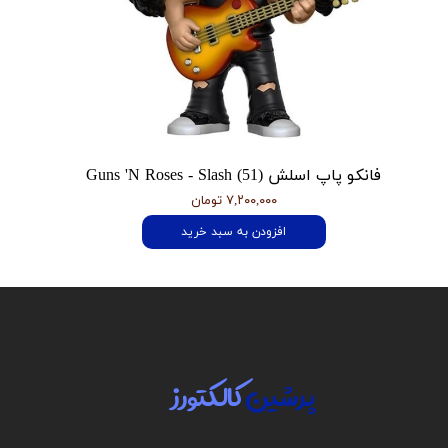
فانکو پاپ اسلش Guns 'N Roses - Slash (51)
۷,۲۰۰,۰۰۰ تومان
افزودن به سبد خرید
پرشین
کالکتورز