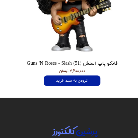
فانکو پاپ اسلش Guns 'N Roses - Slash (51)
۷,۲۰۰,۰۰۰ تومان
افزودن به سبد خرید
پرشین
کالکتورز