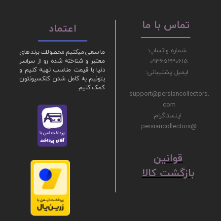
تماس با ما
اعتماد
شماره واتساپ:
ما سعی میکنیم محصولات برند های
09365230615
معتبر و شناخته شده رو از سراسر
دنیا با قیمت مناسب تهیه کنیم و
ایمیل پشتیبانی:
بتونیم به کامل شدن کلکسیونتون
کمک کنیم
support@persiancollectors.
com
اینستاگرام:
@persiancollectors
ق
​​​​​​​وانین
بازگشت کالا