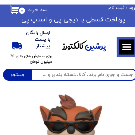
ود
/
ثبت نام
سبد خرید
۰
حساب کاربری من
​​پرداخت قسطی با دیجی پی ​​​​​​​و اسنپ پی
تغییر گذر واژه
ارسال رایگان
سفارشات
با پست
پرشین
کالکتورز
پیشتاز
خروج از حساب کاربری
​برای سفارش های بالای 20
میلیون تومان
جستجو