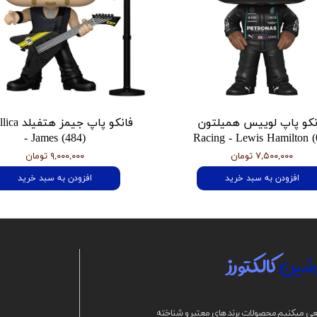
نکو پاپ لوییس همیلتون
فانکو پاپ جیمز
- James (484)
Racing - Lewis Hamilton (
۷,۵۰۰,۰۰۰ تومان
۹,۰۰۰,۰۰۰ تومان
افزودن به سبد خرید
افزودن به سبد خرید
شین
کالکتورز
ی میکنیم محصولات برند های معتبر و شناخته