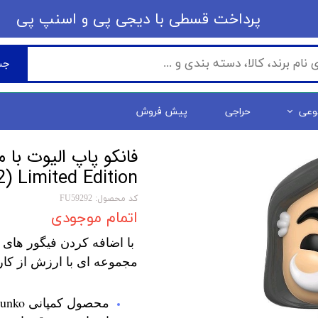
​​پرداخت قسطی با دیجی پی ​​​​​​​و اسنپ پی
جس
وعی
حراجی
پیش فروش
) Limited Edition
کد محصول: FU59292
اتمام موجودی
با اضافه کردن فیگور های 
مجموعه ای با ارزش از کار
محصول کمپانی Funko