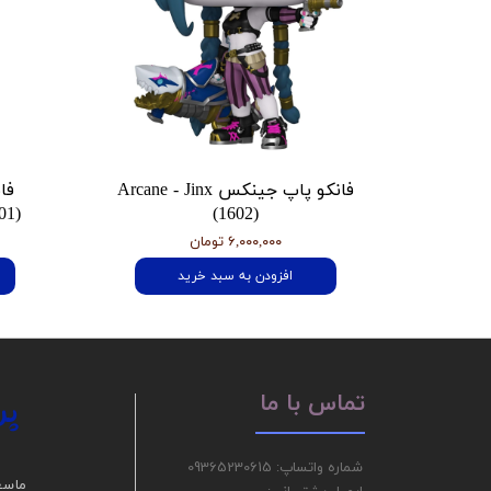
فانکو پاپ جینکس Arcane - Jinx
فا
01)
(1602)
۶,۰۰۰,۰۰۰ تومان
افزودن به سبد خرید
پر
تماس با ما
شماره واتساپ: 09365230615
ما سع