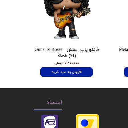
 هتفیلد Metallica
فانکو پاپ اسلش Guns 'N Roses -
Slash (51)
۷,۲۰۰,۰۰۰ تومان
افزودن به سبد خرید
اعتماد