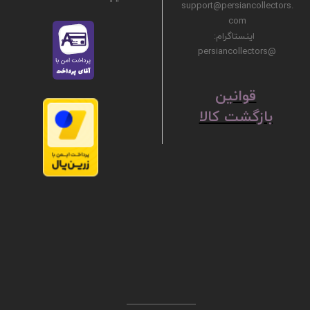
support@persiancollectors.
com
اینستاگرام:
@persiancollectors
ق
​​​​​​​وانین
بازگشت کالا