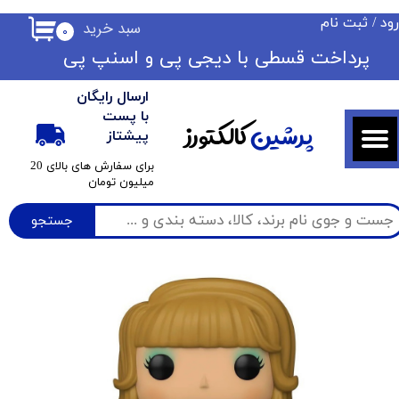
ود
/
ثبت نام
سبد خرید
۰
حساب کاربری من
​​پرداخت قسطی با دیجی پی ​​​​​​​و اسنپ پی
تغییر گذر واژه
ارسال رایگان
سفارشات
با پست
پرشین
کالکتورز
پیشتاز
خروج از حساب کاربری
​برای سفارش های بالای 20
میلیون تومان
جستجو