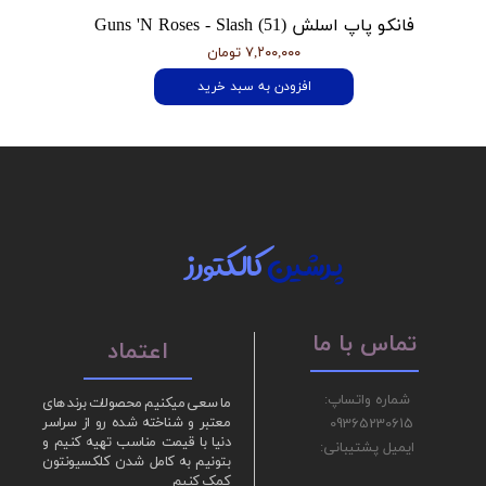
فانکو پاپ اسلش Guns 'N Roses - Slash (51)
۷,۲۰۰,۰۰۰ تومان
افزودن به سبد خرید
پرشین
کالکتورز
تماس با ما
اعتماد
شماره واتساپ:
ما سعی میکنیم محصولات برند های
09365230615
معتبر و شناخته شده رو از سراسر
دنیا با قیمت مناسب تهیه کنیم و
ایمیل پشتیبانی:
بتونیم به کامل شدن کلکسیونتون
کمک کنیم