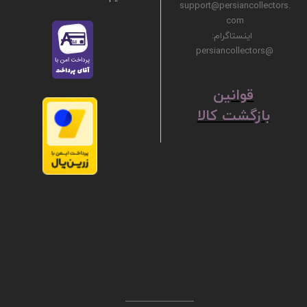
support@persiancollectors.
com
اینستاگرام:
@persiancollectors
ق
​​​​​​​وانین
بازگشت کالا