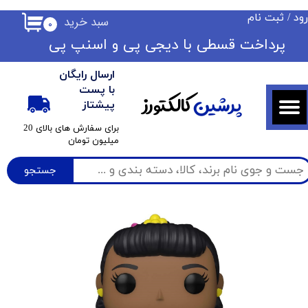
ود
/
ثبت نام
سبد خرید
۰
حساب کاربری من
​​پرداخت قسطی با دیجی پی ​​​​​​​و اسنپ پی
تغییر گذر واژه
ارسال رایگان
سفارشات
با پست
پرشین
کالکتورز
پیشتاز
خروج از حساب کاربری
​برای سفارش های بالای 20
میلیون تومان
جستجو