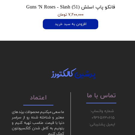
فانکو پاپ اسلش Guns 'N Roses - Slash (51)
۷,۲۰۰,۰۰۰ تومان
افزودن به سبد خرید
پرشین
کالکتورز
تماس با ما
اعتماد
شماره واتساپ:
ما سعی میکنیم محصولات برند های
09365230615
معتبر و شناخته شده رو از سراسر
دنیا با قیمت مناسب تهیه کنیم و
ایمیل پشتیبانی:
بتونیم به کامل شدن کلکسیونتون
کمک کنیم