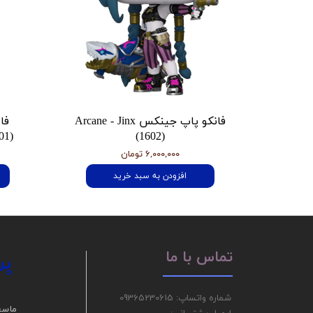
فانکو پاپ جینکس Arcane - Jinx
فا
01)
(1602)
۶,۰۰۰,۰۰۰ تومان
افزودن به سبد خرید
پر
تماس با ما
شماره واتساپ: 09365230615
ما سع