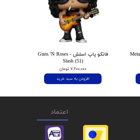
 هتفیلد Metallica
فانکو پاپ اسلش Guns 'N Roses -
Slash (51)
۷,۲۰۰,۰۰۰ تومان
افزودن به سبد خرید
اعتماد