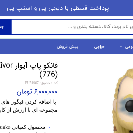
​​پرداخت قسطی با دیجی پی ​​​​​​​و اسنپ پی
جس
وعی
حراجی
پیش فروش
فانکو 
(776)
کد محصول: FU51967
۶,۰۰۰,۰۰۰ تومان
با اضافه کردن فیگور های 
مجموعه ای با ارزش از کار
محصول کمپانی Funko