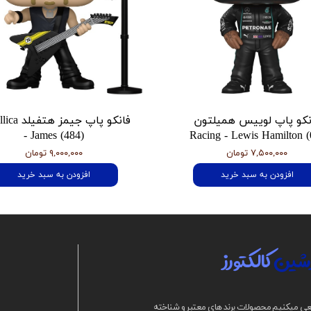
نکو پاپ لوییس همیلتون
فانکو پاپ جیمز
- James (484)
Racing - Lewis Hamilton (
۷,۵۰۰,۰۰۰ تومان
۹,۰۰۰,۰۰۰ تومان
افزودن به سبد خرید
افزودن به سبد خرید
شین
کالکتورز
ی میکنیم محصولات برند های معتبر و شناخته