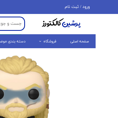
ورود
/
ثبت نام
حساب کاربری من
پرشین
کالکتورز
تغییر گذر واژه
سفارشات
صفحه اصلی
فروشگاه
دسته بندی موض
خروج از حساب کاربری