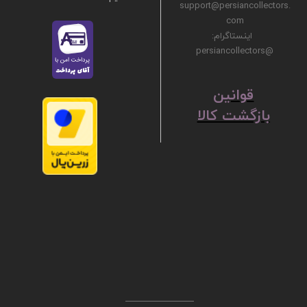
support@persiancollectors.
com
اینستاگرام:
@persiancollectors
ق
​​​​​​​وانین
بازگشت کالا