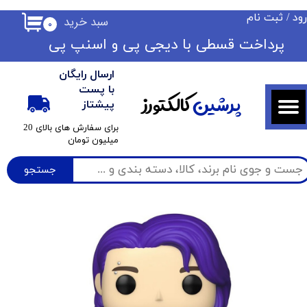
ود
/
ثبت نام
سبد خرید
۰
حساب کاربری من
​​پرداخت قسطی با دیجی پی ​​​​​​​و اسنپ پی
تغییر گذر واژه
ارسال رایگان
سفارشات
با پست
پرشین
کالکتورز
پیشتاز
خروج از حساب کاربری
​برای سفارش های بالای 20
میلیون تومان
جستجو