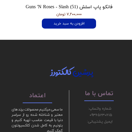
فانکو پاپ اسلش Guns 'N Roses - Slash (51)
۷,۲۰۰,۰۰۰ تومان
افزودن به سبد خرید
پرشین
کالکتورز
تماس با ما
اعتماد
شماره واتساپ:
ما سعی میکنیم محصولات برند های
09365230615
معتبر و شناخته شده رو از سراسر
دنیا با قیمت مناسب تهیه کنیم و
ایمیل پشتیبانی:
بتونیم به کامل شدن کلکسیونتون
کمک کنیم