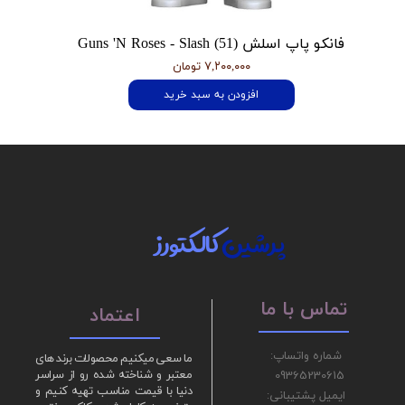
فانکو پاپ اسلش Guns 'N Roses - Slash (51)
۷,۲۰۰,۰۰۰ تومان
افزودن به سبد خرید
پرشین
کالکتورز
تماس با ما
اعتماد
شماره واتساپ:
ما سعی میکنیم محصولات برند های
09365230615
معتبر و شناخته شده رو از سراسر
دنیا با قیمت مناسب تهیه کنیم و
ایمیل پشتیبانی: