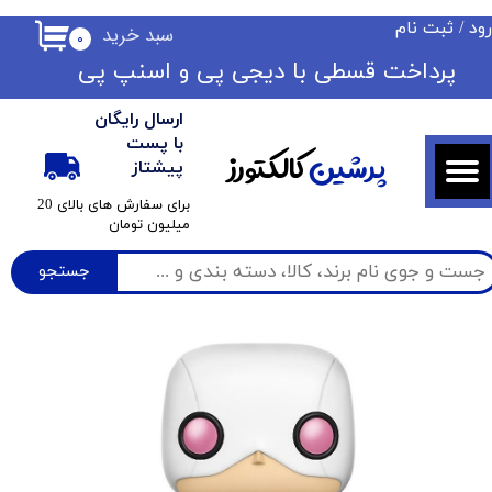
ود
/
ثبت نام
سبد خرید
۰
حساب کاربری من
​​پرداخت قسطی با دیجی پی ​​​​​​​و اسنپ پی
تغییر گذر واژه
ارسال رایگان
سفارشات
با پست
پرشین
کالکتورز
پیشتاز
خروج از حساب کاربری
​برای سفارش های بالای 20
میلیون تومان
جستجو