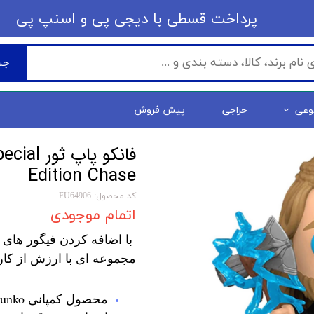
​​پرداخت قسطی با دیجی پی ​​​​​​​و اسنپ پی
جس
وعی
حراجی
پیش فروش
فانکو پا
Edition Chase
کد محصول: FU64906
اتمام موجودی
با اضافه کردن فیگور های 
مجموعه ای با ارزش از کار
محصول کمپانی Funko