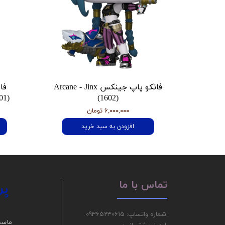
فانکو پاپ جینکس Arcane - Jinx
فا
01)
(1602)
۶,۰۰۰,۰۰۰ تومان
افزودن به سبد خرید
پر
تماس با ما
شماره واتساپ: 09365230615
ما سع