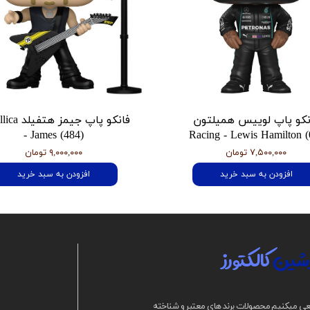
نکو پاپ لوییس همیلتون
فانکو پاپ جیمز
- James (484)
Racing - Lewis Hamilton (
۷,۵۰۰,۰۰۰ تومان
۹,۰۰۰,۰۰۰ تومان
افزودن به سبد خرید
افزودن به سبد خرید
شین
کالکتورز
ی میکنیم محصولات برند های معتبر و شناخته