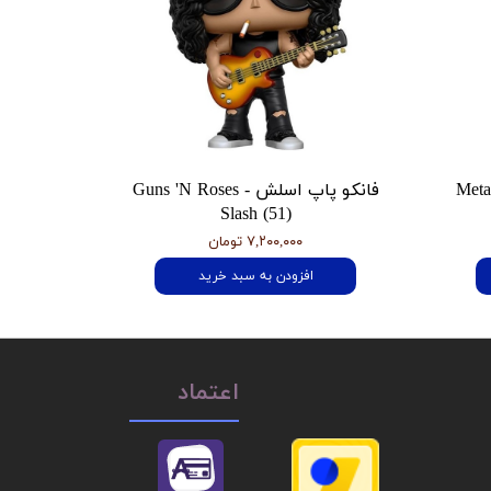
 هتفیلد Metallica
فانکو پاپ اسلش Guns 'N Roses -
Slash (51)
۷,۲۰۰,۰۰۰ تومان
افزودن به سبد خرید
اعتماد