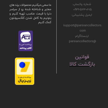
شماره واتساپ:
ما سعی میکنیم محصولات برند های
09365230615
معتبر و شناخته شده رو از سراسر
دنیا با قیمت مناسب تهیه کنیم و
ایمیل پشتیبانی:
بتونیم به کامل شدن کلکسیونتون
کمک کنیم
support@persiancollectors.
com
اینستاگرام:
@persiancollectors
ق
​​​​​​​وانین
بازگشت کالا