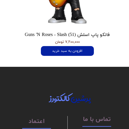
فانکو پاپ اسلش Guns 'N Roses - Slash (51)
۷,۲۰۰,۰۰۰ تومان
افزودن به سبد خرید
پرشین
کالکتورز
تماس با ما
اعتماد