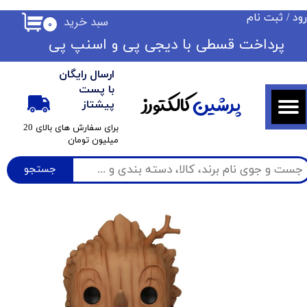
ود
/
ثبت نام
سبد خرید
۰
حساب کاربری من
​​پرداخت قسطی با دیجی پی ​​​​​​​و اسنپ پی
تغییر گذر واژه
ارسال رایگان
سفارشات
با پست
پرشین
کالکتورز
پیشتاز
خروج از حساب کاربری
​برای سفارش های بالای 20
میلیون تومان
جستجو