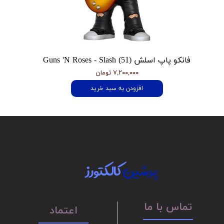
فانکو پاپ اسلش Guns 'N Roses - Slash (51)
۷,۲۰۰,۰۰۰ تومان
افزودن به سبد خرید
پرشین
کالکتورز
تماس با ما
اعتماد