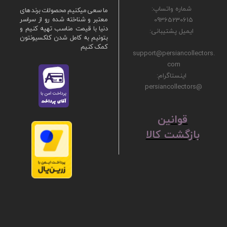
شماره واتساپ:
ما سعی میکنیم محصولات برند های
09365230615
معتبر و شناخته شده رو از سراسر
دنیا با قیمت مناسب تهیه کنیم و
ایمیل پشتیبانی:
بتونیم به کامل شدن کلکسیونتون
کمک کنیم
support@persiancollectors.
com
اینستاگرام:
@persiancollectors
ق
​​​​​​​وانین
بازگشت کالا