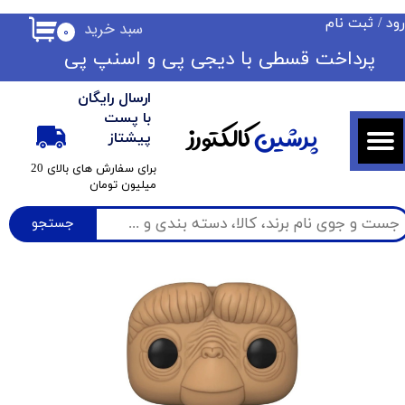
ود
/
ثبت نام
سبد خرید
۰
حساب کاربری من
​​پرداخت قسطی با دیجی پی ​​​​​​​و اسنپ پی
تغییر گذر واژه
ارسال رایگان
سفارشات
با پست
پرشین
کالکتورز
پیشتاز
خروج از حساب کاربری
​برای سفارش های بالای 20
میلیون تومان
جستجو