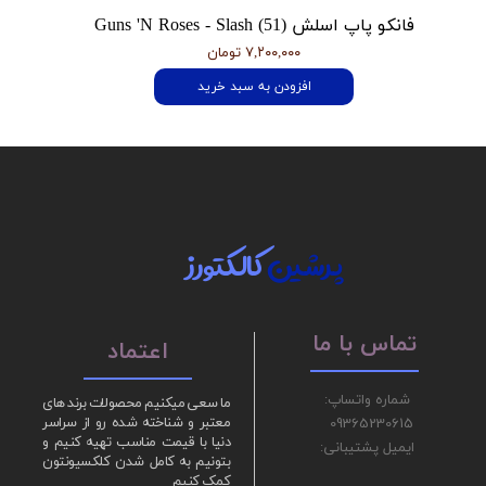
فانکو پاپ اسلش Guns 'N Roses - Slash (51)
۷,۲۰۰,۰۰۰ تومان
افزودن به سبد خرید
پرشین
کالکتورز
تماس با ما
اعتماد
شماره واتساپ:
ما سعی میکنیم محصولات برند های
09365230615
معتبر و شناخته شده رو از سراسر
دنیا با قیمت مناسب تهیه کنیم و
ایمیل پشتیبانی:
بتونیم به کامل شدن کلکسیونتون
کمک کنیم