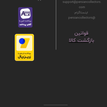
support@persiancollectors.
com
اینستاگرام:
@persiancollectors
ق
​​​​​​​وانین
بازگشت کالا