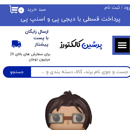
ود
/
ثبت نام
سبد خرید
۰
حساب کاربری من
​​پرداخت قسطی با دیجی پی ​​​​​​​و اسنپ پی
تغییر گذر واژه
ارسال رایگان
سفارشات
با پست
پرشین
کالکتورز
پیشتاز
خروج از حساب کاربری
​برای سفارش های بالای 20
میلیون تومان
جستجو