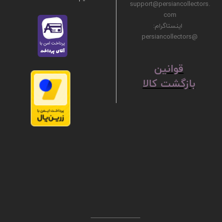
support@persiancollectors.
com
اینستاگرام:
@persiancollectors
ق
​​​​​​​وانین
بازگشت کالا