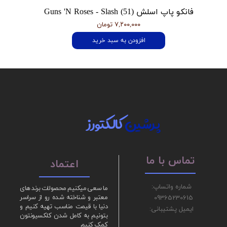
فانکو پاپ اسلش Guns 'N Roses - Slash (51)
۷,۲۰۰,۰۰۰ تومان
افزودن به سبد خرید
پرشین
کالکتورز
تماس با ما
اعتماد
شماره واتساپ:
ما سعی میکنیم محصولات برند های
09365230615
معتبر و شناخته شده رو از سراسر
دنیا با قیمت مناسب تهیه کنیم و
ایمیل پشتیبانی:
بتونیم به کامل شدن کلکسیونتون
کمک کنیم