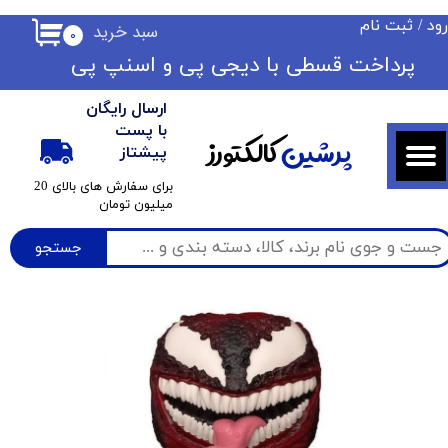
ود
/
ثبت نام
سبد خرید
۰
حساب کاربری من
​​پرداخت قسطی با دیجی پی ​​​​​​​و اسنپ پی
تغییر گذر واژه
ارسال رایگان
سفارشات
با پست
پرشین
کالکتورز
پیشتاز
خروج از حساب کاربری
​برای سفارش های بالای 20
میلیون تومان
جستجو