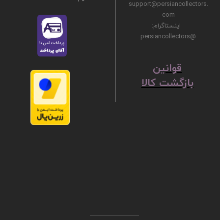
support@persiancollectors.
com
اینستاگرام:
@persiancollectors
ق
​​​​​​​وانین
بازگشت کالا