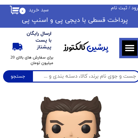
ود
/
ثبت نام
سبد خرید
۰
حساب کاربری من
​​پرداخت قسطی با دیجی پی ​​​​​​​و اسنپ پی
تغییر گذر واژه
ارسال رایگان
سفارشات
با پست
پرشین
کالکتورز
پیشتاز
خروج از حساب کاربری
​برای سفارش های بالای 20
میلیون تومان
جستجو