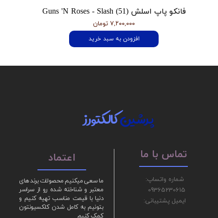
فانکو پاپ اسلش Guns 'N Roses - Slash (51)
۷,۲۰۰,۰۰۰ تومان
افزودن به سبد خرید
پرشین
کالکتورز
تماس با ما
اعتماد
شماره واتساپ:
ما سعی میکنیم محصولات برند های
09365230615
معتبر و شناخته شده رو از سراسر
دنیا با قیمت مناسب تهیه کنیم و
ایمیل پشتیبانی:
بتونیم به کامل شدن کلکسیونتون
کمک کنیم