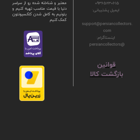
09365230615
معتبر و شناخته شده رو از سراسر
دنیا با قیمت مناسب تهیه کنیم و
ایمیل پشتیبانی:
بتونیم به کامل شدن کلکسیونتون
کمک کنیم
support@persiancollectors.
com
اینستاگرام:
@persiancollectors
ق
​​​​​​​وانین
بازگشت کالا