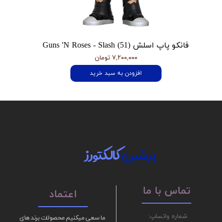
فانکو پاپ اسلش Guns 'N Roses - Slash (51)
۷,۲۰۰,۰۰۰ تومان
افزودن به سبد خرید
پرشین
کالکتورز
تماس با ما
اعتماد
شماره واتساپ:
ما سعی میکنیم محصولات برند های