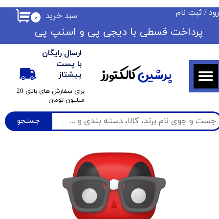
ود
/
ثبت نام
سبد خرید
۰
حساب کاربری من
​​پرداخت قسطی با دیجی پی ​​​​​​​و اسنپ پی
تغییر گذر واژه
ارسال رایگان
سفارشات
با پست
پرشین
کالکتورز
پیشتاز
خروج از حساب کاربری
​برای سفارش های بالای 20
میلیون تومان
جستجو