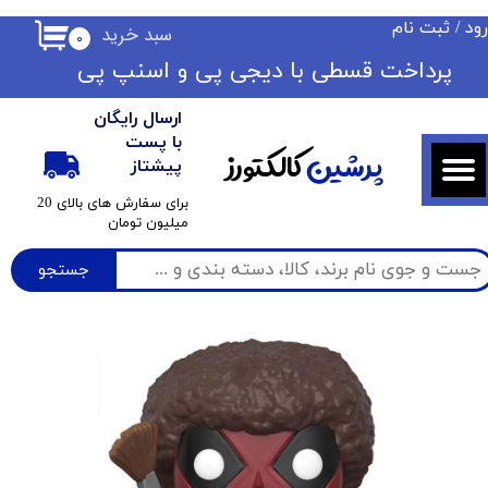
ود
/
ثبت نام
سبد خرید
۰
حساب کاربری من
​​پرداخت قسطی با دیجی پی ​​​​​​​و اسنپ پی
تغییر گذر واژه
ارسال رایگان
سفارشات
با پست
پرشین
کالکتورز
پیشتاز
خروج از حساب کاربری
​برای سفارش های بالای 20
میلیون تومان
جستجو