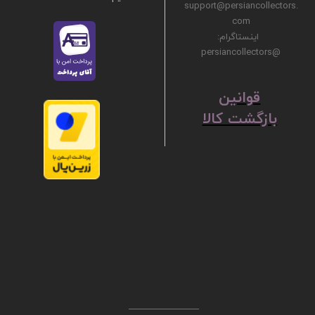
support@persiancollectors.
com
اینستاگرام:
@persiancollectors
ق
​​​​​​​وانین
بازگشت کالا