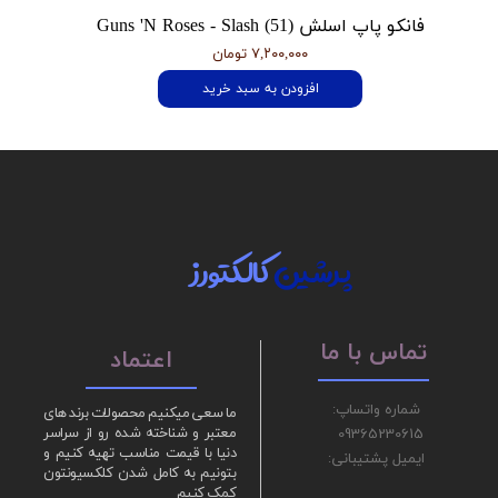
فانکو پاپ اسلش Guns 'N Roses - Slash (51)
۷,۲۰۰,۰۰۰ تومان
افزودن به سبد خرید
پرشین
کالکتورز
تماس با ما
اعتماد
شماره واتساپ:
ما سعی میکنیم محصولات برند های
09365230615
معتبر و شناخته شده رو از سراسر
دنیا با قیمت مناسب تهیه کنیم و
ایمیل پشتیبانی:
بتونیم به کامل شدن کلکسیونتون
کمک کنیم