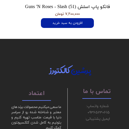
فانکو پاپ اسلش Guns 'N Roses - Slash (51)
۷,۲۰۰,۰۰۰ تومان
افزودن به سبد خرید
پرشین
کالکتورز
تماس با ما
اعتماد
شماره واتساپ:
ما سعی میکنیم محصولات برند های
09365230615
معتبر و شناخته شده رو از سراسر
دنیا با قیمت مناسب تهیه کنیم و
ایمیل پشتیبانی:
بتونیم به کامل شدن کلکسیونتون
کمک کنیم