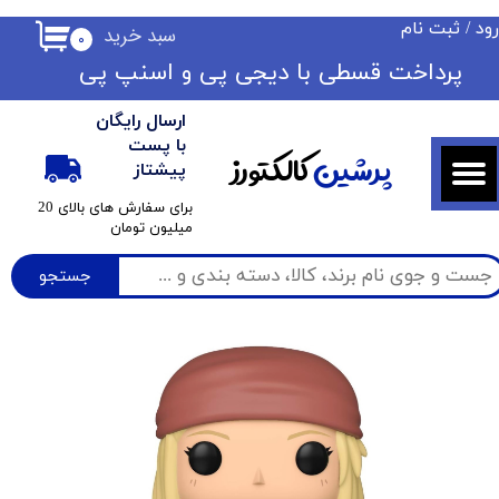
ود
/
ثبت نام
سبد خرید
۰
حساب کاربری من
​​پرداخت قسطی با دیجی پی ​​​​​​​و اسنپ پی
تغییر گذر واژه
ارسال رایگان
سفارشات
با پست
پرشین
کالکتورز
پیشتاز
خروج از حساب کاربری
​برای سفارش های بالای 20
میلیون تومان
جستجو