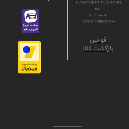
support@persiancollectors.
com
اینستاگرام:
@persiancollectors
ق
​​​​​​​وانین
بازگشت کالا