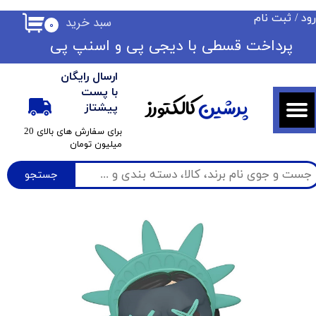
ود
/
ثبت نام
سبد خرید
۰
حساب کاربری من
​​پرداخت قسطی با دیجی پی ​​​​​​​و اسنپ پی
تغییر گذر واژه
ارسال رایگان
سفارشات
با پست
پرشین
کالکتورز
پیشتاز
خروج از حساب کاربری
​برای سفارش های بالای 20
میلیون تومان
جستجو