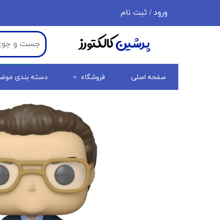
ورود
/
ثبت نام
حساب کاربری من
پرشین
کالکتورز
تغییر گذر واژه
سفارشات
صفحه اصلی
فروشگاه
دسته بندی موض
خروج از حساب کاربری