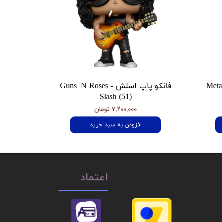
 هتفیلد Metallica
فانکو پاپ اسلش Guns 'N Roses -
Slash (51)
۷,۲۰۰,۰۰۰ تومان
افزودن به سبد خرید
اعتماد