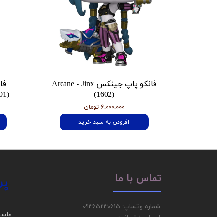
فانکو پاپ جینکس Arcane - Jinx
فا
01)
(1602)
۶,۰۰۰,۰۰۰ تومان
افزودن به سبد خرید
پر
تماس با ما
شماره واتساپ: 09365230615
ما سع