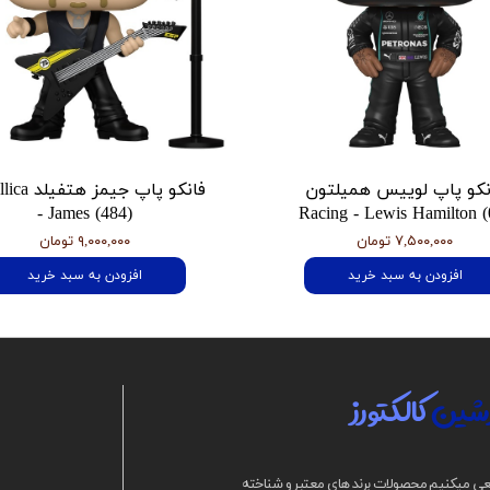
نکو پاپ لوییس همیلتون
فانکو پاپ جیمز
- James (484)
Racing - Lewis Hamilton (
۷,۵۰۰,۰۰۰ تومان
۹,۰۰۰,۰۰۰ تومان
افزودن به سبد خرید
افزودن به سبد خرید
شین
کالکتورز
ی میکنیم محصولات برند های معتبر و شناخته