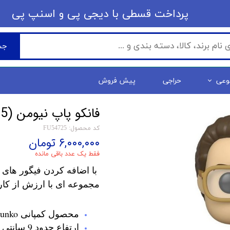
​​پرداخت قسطی با دیجی پی ​​​​​​​و اسنپ پی
جس
وعی
حراجی
پیش فروش
فانکو پاپ نیومن Seinfeld - Newman (1085)
کد محصول: FU54725
۶,۰۰۰,۰۰۰ تومان
فقط یک عدد باقی مانده
با اضافه کردن فیگور های 
مجموعه ای با ارزش از کار
محصول کمپانی Funko
ارتفاع حدود 9 سانتی متر