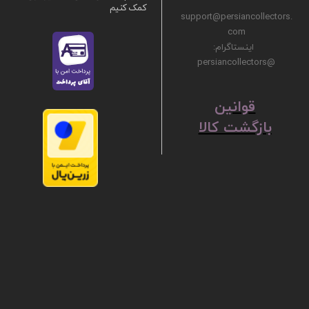
کمک کنیم
support@persiancollectors.
com
اینستاگرام:
@persiancollectors
ق
​​​​​​​وانین
بازگشت کالا