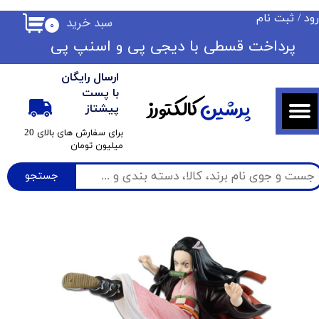
ود
/
ثبت نام
سبد خرید
۰
حساب کاربری من
​​پرداخت قسطی با دیجی پی ​​​​​​​و اسنپ پی
تغییر گذر واژه
ارسال رایگان
سفارشات
با پست
پرشین
کالکتورز
پیشتاز
خروج از حساب کاربری
​برای سفارش های بالای 20
میلیون تومان
جستجو