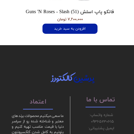
فانکو پاپ اسلش Guns 'N Roses - Slash (51)
۷,۲۰۰,۰۰۰ تومان
افزودن به سبد خرید
پرشین
کالکتورز
تماس با ما
اعتماد
شماره واتساپ:
ما سعی میکنیم محصولات برند های
09365230615
معتبر و شناخته شده رو از سراسر
دنیا با قیمت مناسب تهیه کنیم و
ایمیل پشتیبانی:
بتونیم به کامل شدن کلکسیونتون