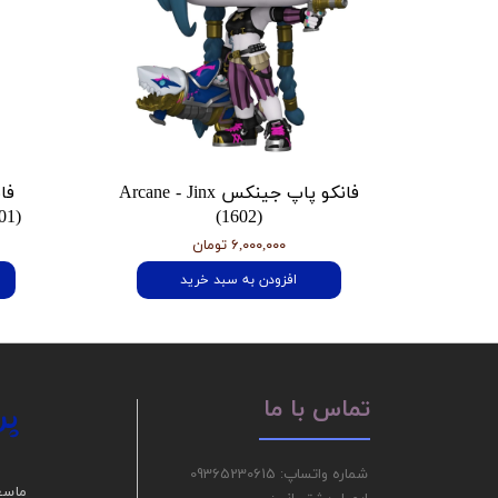
فانکو پاپ جینکس Arcane - Jinx
فا
01)
(1602)
۶,۰۰۰,۰۰۰ تومان
افزودن به سبد خرید
پر
تماس با ما
شماره واتساپ: 09365230615
ما سع