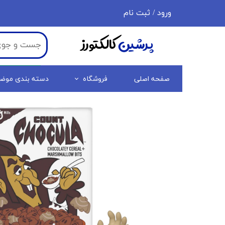
ورود
/
ثبت نام
حساب کاربری من
پرشین
کالکتورز
تغییر گذر واژه
سفارشات
صفحه اصلی
فروشگاه
دسته بندی موض
خروج از حساب کاربری