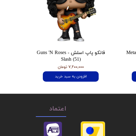
 هتفیلد Metallica
فانکو پاپ اسلش Guns 'N Roses -
Slash (51)
۷,۲۰۰,۰۰۰ تومان
افزودن به سبد خرید
اعتماد