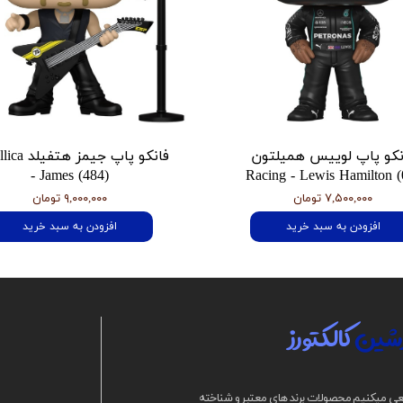
نکو پاپ لوییس همیلتون
فانکو پاپ جیمز
- James (484)
Racing - Lewis Hamilton (
۷,۵۰۰,۰۰۰ تومان
۹,۰۰۰,۰۰۰ تومان
افزودن به سبد خرید
افزودن به سبد خرید
شین
کالکتورز
ی میکنیم محصولات برند های معتبر و شناخته