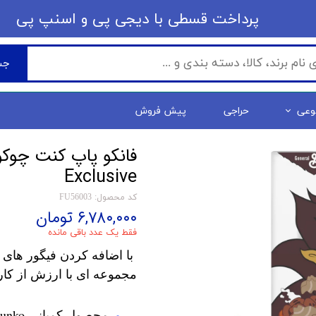
​​پرداخت قسطی با دیجی پی ​​​​​​​و اسنپ پی
جس
وعی
حراجی
پیش فروش
Exclusive
کد محصول: FU56003
۶,۷۸۰,۰۰۰ تومان
فقط یک عدد باقی مانده
با اضافه کردن فیگور های 
مجموعه ای با ارزش از کار
محصول کمپانی Funko