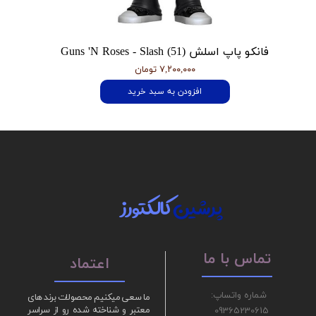
فانکو پاپ اسلش Guns 'N Roses - Slash (51)
۷,۲۰۰,۰۰۰ تومان
افزودن به سبد خرید
پرشین
کالکتورز
تماس با ما
اعتماد
شماره واتساپ:
ما سعی میکنیم محصولات برند های
09365230615
معتبر و شناخته شده رو از سراسر