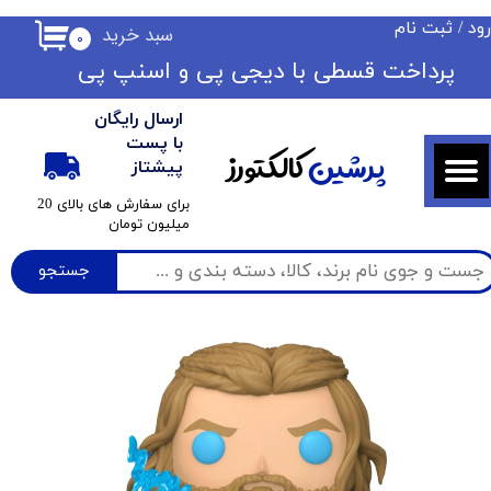
ود
/
ثبت نام
سبد خرید
۰
حساب کاربری من
​​پرداخت قسطی با دیجی پی ​​​​​​​و اسنپ پی
تغییر گذر واژه
ارسال رایگان
سفارشات
با پست
پرشین
کالکتورز
پیشتاز
خروج از حساب کاربری
​برای سفارش های بالای 20
میلیون تومان
جستجو