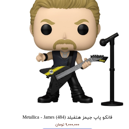
فانکو پاپ جیمز هتفیلد Metallica - James (484)
۹,۰۰۰,۰۰۰ تومان