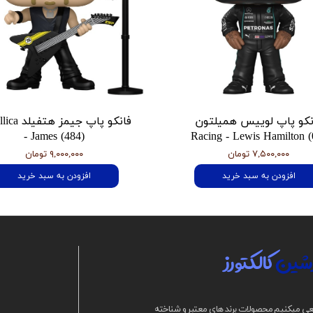
نکو پاپ لوییس همیلتون
فانکو پاپ جیمز
- James (484)
Racing - Lewis Hamilton (
۷,۵۰۰,۰۰۰ تومان
۹,۰۰۰,۰۰۰ تومان
افزودن به سبد خرید
افزودن به سبد خرید
شین
کالکتورز
ی میکنیم محصولات برند های معتبر و شناخته