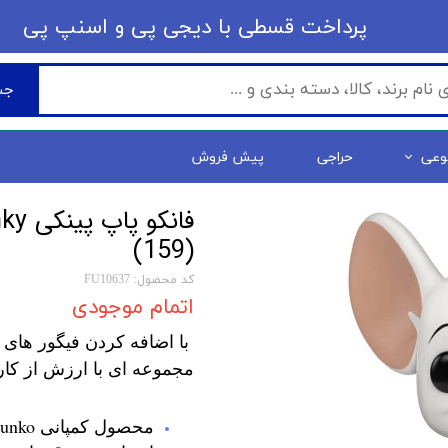
​​پرداخت قسطی با دیجی پی ​​​​​​​و اسنپ پی
جس
وعی
حراجی
پیش فروش
فانک
(159)
کد محصول: FU10637
اتمام موجودی
با اضافه کردن فیگور های 
مجموعه ای با ارزش از کار
محصول کمپانی Funko