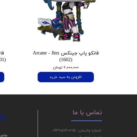
فانکو پاپ جینکس Arcane - Jinx
فا
01)
(1602)
۶,۰۰۰,۰۰۰ تومان
افزودن به سبد خرید
پر
تماس با ما
شماره واتساپ: 09365230615
ما سع