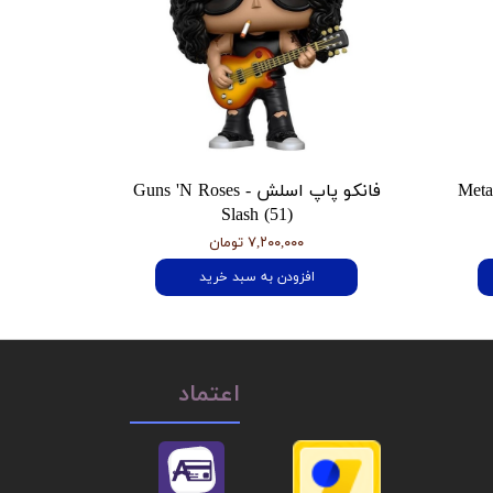
 هتفیلد Metallica
فانکو پاپ اسلش Guns 'N Roses -
Slash (51)
۷,۲۰۰,۰۰۰ تومان
افزودن به سبد خرید
اعتماد