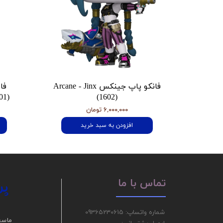
فانکو پاپ جینکس Arcane - Jinx
فا
01)
(1602)
۶,۰۰۰,۰۰۰ تومان
افزودن به سبد خرید
پر
تماس با ما
شماره واتساپ: 09365230615
ما سع