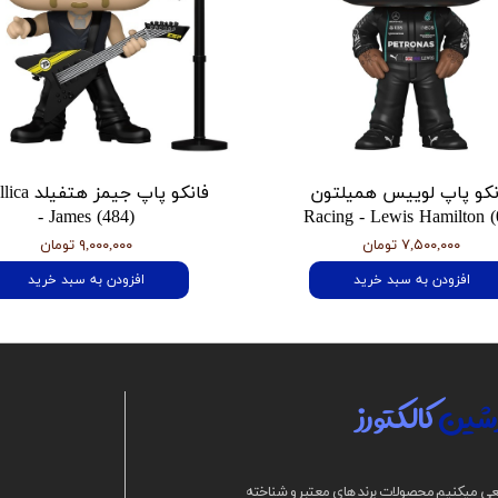
نکو پاپ لوییس همیلتون
فانکو پاپ جیمز
- James (484)
Racing - Lewis Hamilton (
۷,۵۰۰,۰۰۰ تومان
۹,۰۰۰,۰۰۰ تومان
افزودن به سبد خرید
افزودن به سبد خرید
شین
کالکتورز
ی میکنیم محصولات برند های معتبر و شناخته