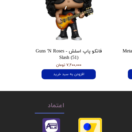
 هتفیلد Metallica
فانکو پاپ اسلش Guns 'N Roses -
Slash (51)
۷,۲۰۰,۰۰۰ تومان
افزودن به سبد خرید
اعتماد