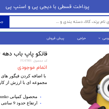
​​پرداخت قسطی با دیجی پی ​​​​​​​و اسنپ پی
جس
وعی
حراجی
پیش فروش
فانکو پاپ باب دهه 70 Minions - 70's Bob (901)
کد محصول: FU47801
اتمام موجودی
با اضافه کردن فیگور های 
مجموعه ای با ارزش از کار
محصول کمپانی Funko
ارتفاع حدود 9 سانتی متر