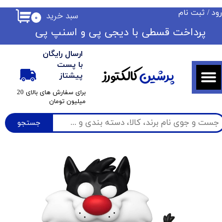
ود
/
ثبت نام
سبد خرید
۰
حساب کاربری من
​​پرداخت قسطی با دیجی پی ​​​​​​​و اسنپ پی
تغییر گذر واژه
ارسال رایگان
سفارشات
با پست
پرشین
کالکتورز
پیشتاز
خروج از حساب کاربری
​برای سفارش های بالای 20
میلیون تومان
جستجو