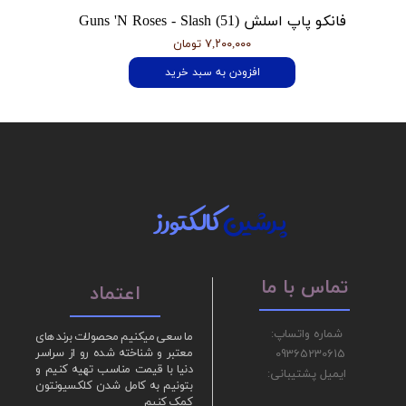
فانکو پاپ اسلش Guns 'N Roses - Slash (51)
۷,۲۰۰,۰۰۰ تومان
افزودن به سبد خرید
پرشین
کالکتورز
تماس با ما
اعتماد
شماره واتساپ:
ما سعی میکنیم محصولات برند های
09365230615
معتبر و شناخته شده رو از سراسر
دنیا با قیمت مناسب تهیه کنیم و
ایمیل پشتیبانی:
بتونیم به کامل شدن کلکسیونتون
کمک کنیم