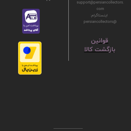
support@persiancollectors.
com
اینستاگرام:
@persiancollectors
ق
​​​​​​​وانین
بازگشت کالا