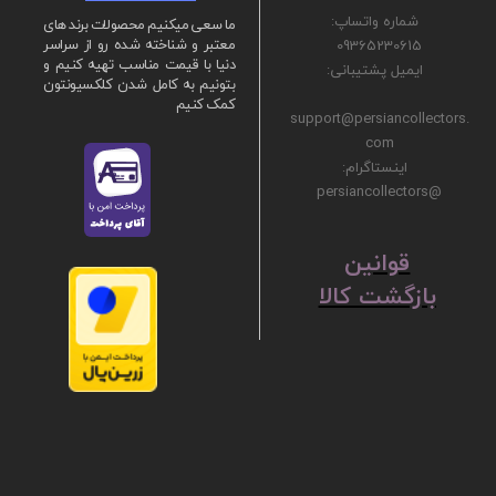
شماره واتساپ:
ما سعی میکنیم محصولات برند های
09365230615
معتبر و شناخته شده رو از سراسر
دنیا با قیمت مناسب تهیه کنیم و
ایمیل پشتیبانی:
بتونیم به کامل شدن کلکسیونتون
کمک کنیم
support@persiancollectors.
com
اینستاگرام:
@persiancollectors
ق
​​​​​​​وانین
بازگشت کالا