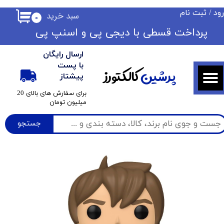
ود
/
ثبت نام
سبد خرید
۰
حساب کاربری من
​​پرداخت قسطی با دیجی پی ​​​​​​​و اسنپ پی
تغییر گذر واژه
ارسال رایگان
سفارشات
با پست
پرشین
کالکتورز
پیشتاز
خروج از حساب کاربری
​برای سفارش های بالای 20
میلیون تومان
جستجو