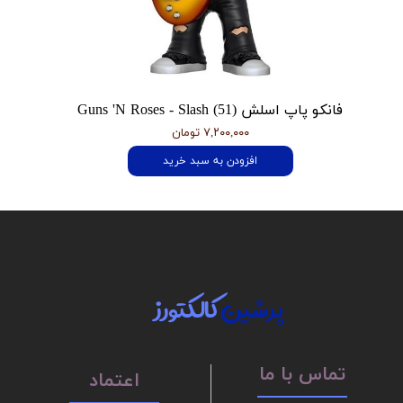
فانکو پاپ اسلش Guns 'N Roses - Slash (51)
۷,۲۰۰,۰۰۰ تومان
افزودن به سبد خرید
پرشین
کالکتورز
تماس با ما
اعتماد