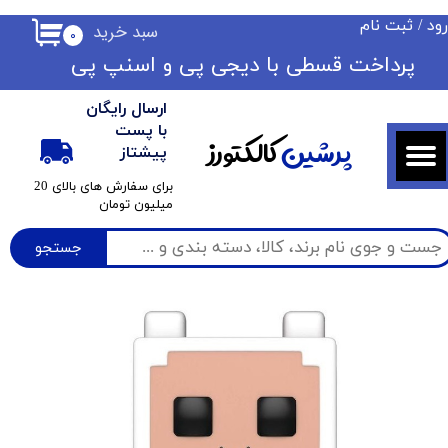
ود
/
ثبت نام
سبد خرید
۰
حساب کاربری من
​​پرداخت قسطی با دیجی پی ​​​​​​​و اسنپ پی
تغییر گذر واژه
ارسال رایگان
سفارشات
با پست
پرشین
کالکتورز
پیشتاز
خروج از حساب کاربری
​برای سفارش های بالای 20
میلیون تومان
جستجو