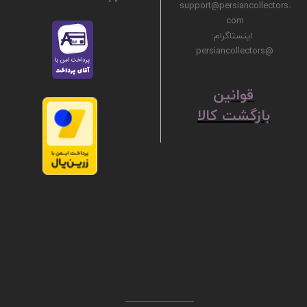
support@persiancollectors.
com
اینستاگرام:
@persiancollectors
ق
​​​​​​​وانین
بازگشت کالا