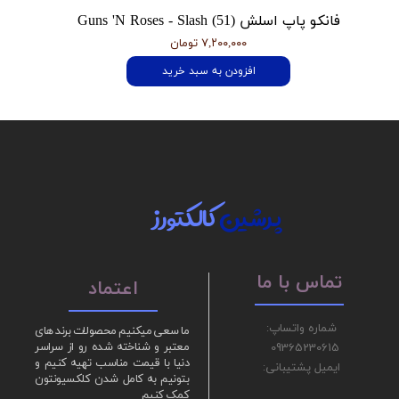
فانکو پاپ اسلش Guns 'N Roses - Slash (51)
۷,۲۰۰,۰۰۰ تومان
افزودن به سبد خرید
پرشین
کالکتورز
تماس با ما
اعتماد
شماره واتساپ:
ما سعی میکنیم محصولات برند های
09365230615
معتبر و شناخته شده رو از سراسر
دنیا با قیمت مناسب تهیه کنیم و
ایمیل پشتیبانی:
بتونیم به کامل شدن کلکسیونتون
کمک کنیم