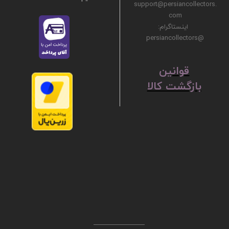
support@persiancollectors.
com
اینستاگرام:
@persiancollectors
ق
​​​​​​​وانین
بازگشت کالا