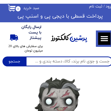
ود
/
ثبت نام
سبد خرید
۰
حساب کاربری من
​​پرداخت قسطی با دیجی پی ​​​​​​​و اسنپ پی
تغییر گذر واژه
ارسال رایگان
سفارشات
با پست
پرشین
کالکتورز
پیشتاز
خروج از حساب کاربری
​برای سفارش های بالای 20
میلیون تومان
جستجو