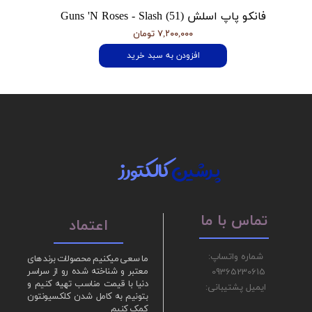
فانکو پاپ اسلش Guns 'N Roses - Slash (51)
۷,۲۰۰,۰۰۰ تومان
افزودن به سبد خرید
پرشین
کالکتورز
تماس با ما
اعتماد
شماره واتساپ:
ما سعی میکنیم محصولات برند های
09365230615
معتبر و شناخته شده رو از سراسر
دنیا با قیمت مناسب تهیه کنیم و
ایمیل پشتیبانی:
بتونیم به کامل شدن کلکسیونتون
کمک کنیم