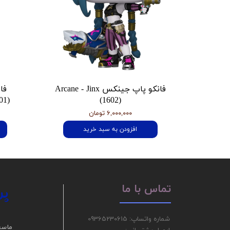
فانکو پاپ جینکس Arcane - Jinx
فا
01)
(1602)
۶,۰۰۰,۰۰۰ تومان
افزودن به سبد خرید
پر
تماس با ما
شماره واتساپ: 09365230615
ما سع