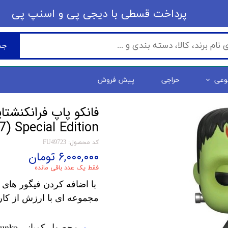
​​پرداخت قسطی با دیجی پی ​​​​​​​و اسنپ پی
جس
وعی
حراجی
پیش فروش
7) Special Edition
کد محصول: FU49723
۶,۰۰۰,۰۰۰ تومان
فقط یک عدد باقی مانده
با اضافه کردن فیگور های 
مجموعه ای با ارزش از کار
محصول کمپانی Funko