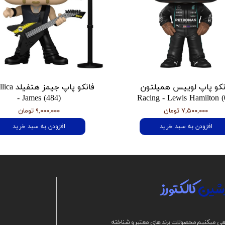
نکو پاپ لوییس همیلتون
فانکو پاپ جیمز
- James (484)
Racing - Lewis Hamilton (
۷,۵۰۰,۰۰۰ تومان
۹,۰۰۰,۰۰۰ تومان
افزودن به سبد خرید
افزودن به سبد خرید
شین
کالکتورز
ی میکنیم محصولات برند های معتبر و شناخته