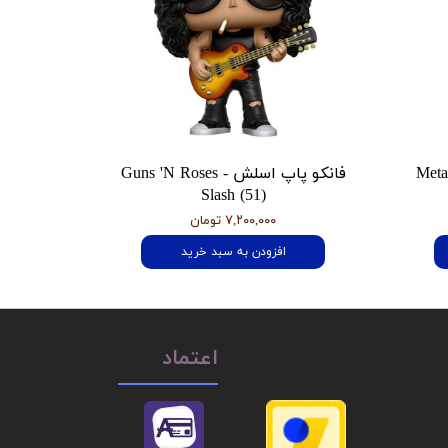
 هتفیلد Metallica
فانکو پاپ اسلش Guns 'N Roses -
Slash (51)
۷,۲۰۰,۰۰۰ تومان
افزودن به سبد خرید
اعتماد