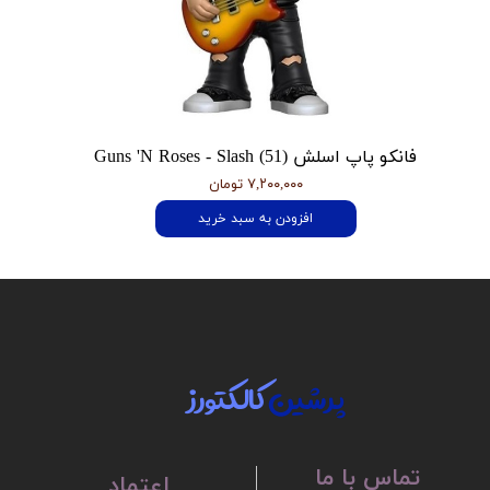
فانکو پاپ اسلش Guns 'N Roses - Slash (51)
۷,۲۰۰,۰۰۰ تومان
افزودن به سبد خرید
پرشین
کالکتورز
تماس با ما
اعتماد