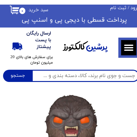
ود
/
ثبت نام
سبد خرید
۰
حساب کاربری من
​​پرداخت قسطی با دیجی پی ​​​​​​​و اسنپ پی
تغییر گذر واژه
ارسال رایگان
سفارشات
با پست
پرشین
کالکتورز
پیشتاز
خروج از حساب کاربری
​برای سفارش های بالای 20
میلیون تومان
جستجو