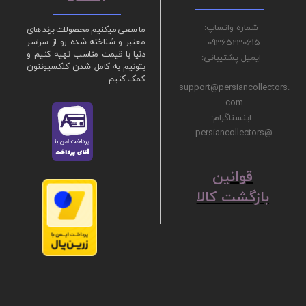
شماره واتساپ:
ما سعی میکنیم محصولات برند های
09365230615
معتبر و شناخته شده رو از سراسر
دنیا با قیمت مناسب تهیه کنیم و
ایمیل پشتیبانی:
بتونیم به کامل شدن کلکسیونتون
کمک کنیم
support@persiancollectors.
com
اینستاگرام:
@persiancollectors
ق
​​​​​​​وانین
بازگشت کالا