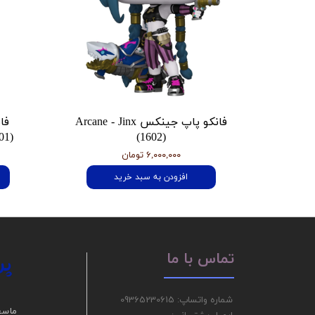
فانکو پاپ جینکس Arcane - Jinx
فا
01)
(1602)
۶,۰۰۰,۰۰۰ تومان
افزودن به سبد خرید
پر
تماس با ما
شماره واتساپ: 09365230615
ما سع