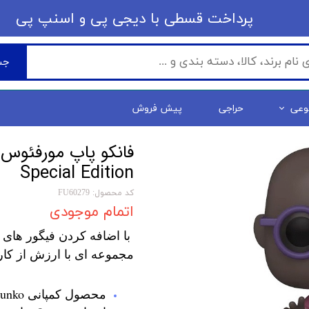
​​پرداخت قسطی با دیجی پی ​​​​​​​و اسنپ پی
جس
وعی
حراجی
پیش فروش
Special Edition
کد محصول: FU60279
اتمام موجودی
با اضافه کردن فیگور های 
مجموعه ای با ارزش از کار
محصول کمپانی Funko