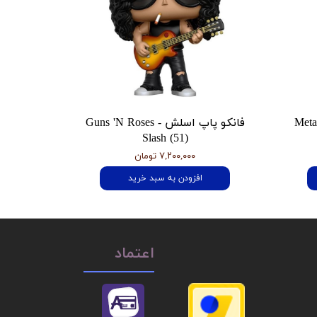
 هتفیلد Metallica
فانکو پاپ اسلش Guns 'N Roses -
Slash (51)
۷,۲۰۰,۰۰۰ تومان
افزودن به سبد خرید
اعتماد