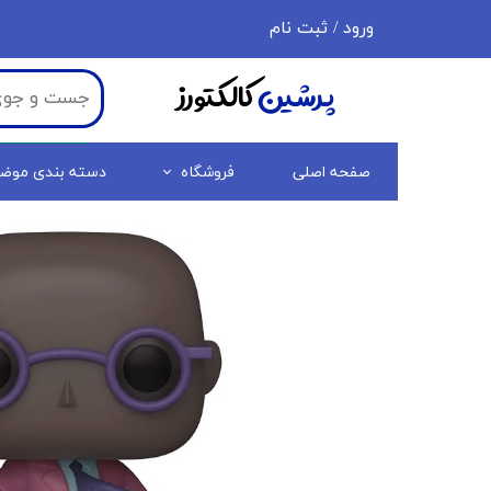
ورود
/
ثبت نام
حساب کاربری من
پرشین
کالکتورز
تغییر گذر واژه
سفارشات
صفحه اصلی
فروشگاه
دسته بندی موض
خروج از حساب کاربری