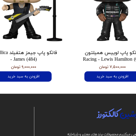
نکو پاپ لوییس همیلتون
فانکو پاپ جیمز
- James (484)
Racing - Lewis Hamilton (
۷,۵۰۰,۰۰۰ تومان
۹,۰۰۰,۰۰۰ تومان
افزودن به سبد خرید
افزودن به سبد خرید
شین
کالکتورز
ی میکنیم محصولات برند های معتبر و شناخته