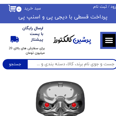
ود
/
ثبت نام
سبد خرید
۰
حساب کاربری من
​​پرداخت قسطی با دیجی پی ​​​​​​​و اسنپ پی
تغییر گذر واژه
ارسال رایگان
سفارشات
با پست
پرشین
کالکتورز
پیشتاز
خروج از حساب کاربری
​برای سفارش های بالای 20
میلیون تومان
جستجو