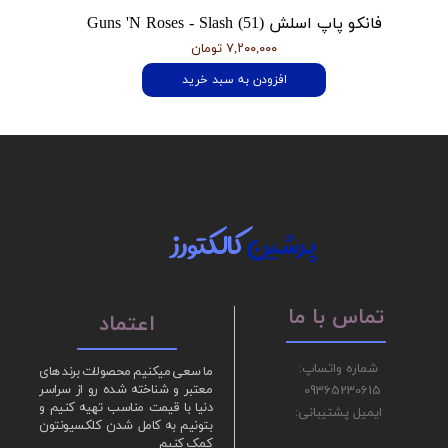
فانکو پاپ اسلش Guns 'N Roses - Slash (51)
۷,۲۰۰,۰۰۰ تومان
افزودن به سبد خرید
پرشین
کالکتورز
تماس با ما
اعتماد
شماره واتساپ:
ما سعی میکنیم محصولات برند های
09365230615
معتبر و شناخته شده رو از سراسر
دنیا با قیمت مناسب تهیه کنیم و
ایمیل پشتیبانی:
بتونیم به کامل شدن کلکسیونتون
کمک کنیم