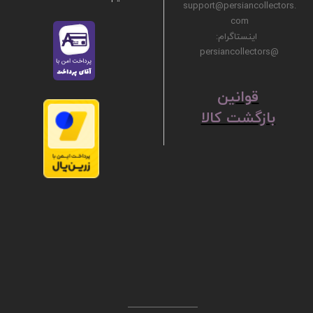
support@persiancollectors.
com
اینستاگرام:
@persiancollectors
ق
​​​​​​​وانین
بازگشت کالا