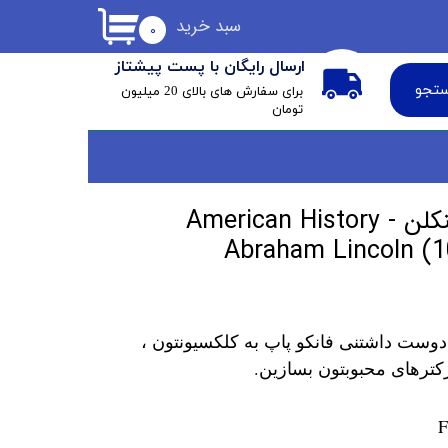
سبد خرید
۰
ارسال رایگان با پست پیشتاز
تجو
​برای سفارش های بالای 20 میلیون
تومان
فانکو پاپ آبراهام لینکلن American History -
Abraham Lincoln (10
دوست داشتنی فانکو پاپ به کلکسیونتون ،
کترهای محبوبتون بسازین.