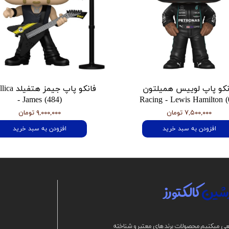
نکو پاپ لوییس همیلتون
فانکو پاپ جیمز
- James (484)
Racing - Lewis Hamilton (
۷,۵۰۰,۰۰۰ تومان
۹,۰۰۰,۰۰۰ تومان
افزودن به سبد خرید
افزودن به سبد خرید
شین
کالکتورز
ی میکنیم محصولات برند های معتبر و شناخته