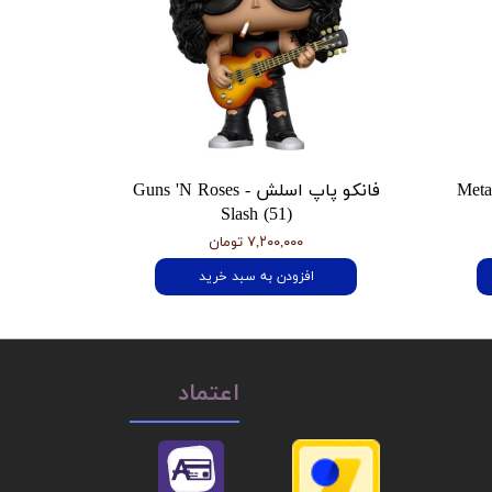
 هتفیلد Metallica
فانکو پاپ اسلش Guns 'N Roses -
Slash (51)
۷,۲۰۰,۰۰۰ تومان
افزودن به سبد خرید
اعتماد