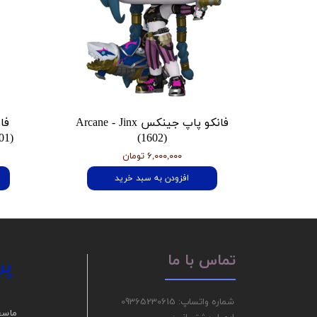
فانکو پاپ جینکس Arcane - Jinx
فا
01)
(1602)
۶,۰۰۰,۰۰۰ تومان
افزودن به سبد خرید
پر
تماس با ما
شماره واتساپ: 09365230615
ما سع