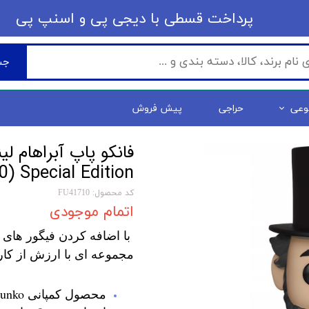
​​پرداخت قسطی با دیجی پی ​​​​​​​و اسنپ پی
جس
وعی
حراجی
پیش فروش
) Special Edition
کد محصول: FU41710
اتمام موجودی
با اضافه کردن فیگور های 
مجموعه ای با ارزش از کار
محصول کمپانی Funko