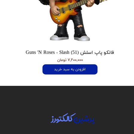
فانکو پاپ اسلش Guns 'N Roses - Slash (51)
۷,۲۰۰,۰۰۰ تومان
افزودن به سبد خرید
پرشین
کالکتورز