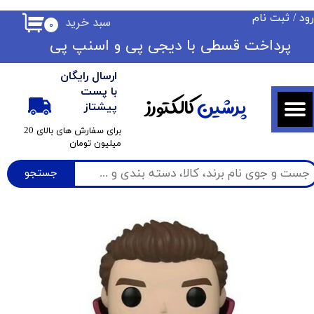
ود
/
ثبت نام
سبد خرید
۰
حساب کاربری من
​​پرداخت قسطی با دیجی پی ​​​​​​​و اسنپ پی
تغییر گذر واژه
ارسال رایگان
سفارشات
با پست
پرشین
کالکتورز
پیشتاز
خروج از حساب کاربری
​برای سفارش های بالای 20
میلیون تومان
جستجو