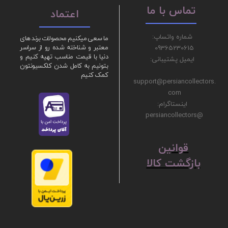
تماس با ما
اعتماد
شماره واتساپ:
ما سعی میکنیم محصولات برند های
09365230615
معتبر و شناخته شده رو از سراسر
دنیا با قیمت مناسب تهیه کنیم و
ایمیل پشتیبانی:
بتونیم به کامل شدن کلکسیونتون
کمک کنیم
support@persiancollectors.
com
اینستاگرام:
@persiancollectors
ق
​​​​​​​وانین
بازگشت کالا